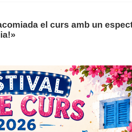
a acomiada el curs amb un espec
ia!»