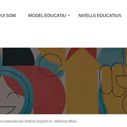
UI SOM
MODEL EDUCATIU
NIVELLS EDUCATIUS
 un espectacular festival inspirat en «Mamma Mia!»