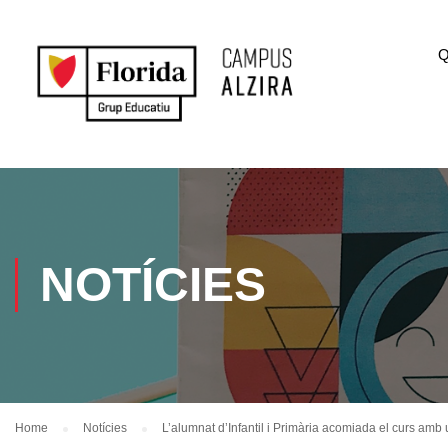
Q
NOTÍCIES
Home
Notícies
L’alumnat d’Infantil i Primària acomiada el curs amb