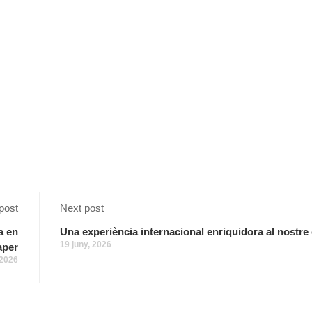
post
Next post
a en
Una experiència internacional enriquidora al nostre
19 juny, 2026
aper
 2026