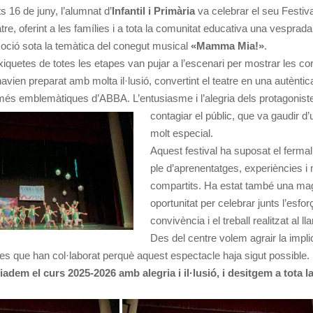
 16 de juny, l’alumnat d’
Infantil i Primària
va celebrar el seu Festiva
re, oferint a les famílies i a tota la comunitat educativa una vesprad
moció sota la temàtica del conegut musical
«Mamma Mia!»
.
 xiquetes de totes les etapes van pujar a l’escenari per mostrar les cor
vien preparat amb molta il·lusió, convertint el teatre en una autèntica
és emblemàtiques d’ABBA. L’entusiasme i l’alegria dels protagonist
contagiar el públic, que
va gaudir d’
molt especial.
Aquest festival ha suposat el fermall
ple d’aprenentatges, experiències 
compartits. Ha estat també una mag
oportunitat per celebrar junts l’esforç
convivència i el treball realitzat al lla
Des del centre volem agrair la impli
ones que han col·laborat perquè aquest espectacle haja sigut possible.
m el curs 2025-2026 amb alegria i il·lusió, i desitgem a tota l