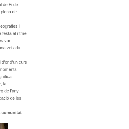
l de Fi de
a plena de
eografies i
 festa al ritme
es van
una vetlada
 d’or d’un curs
i moments
nífica
, la
rg de l’any.
cació de les
a comunitat