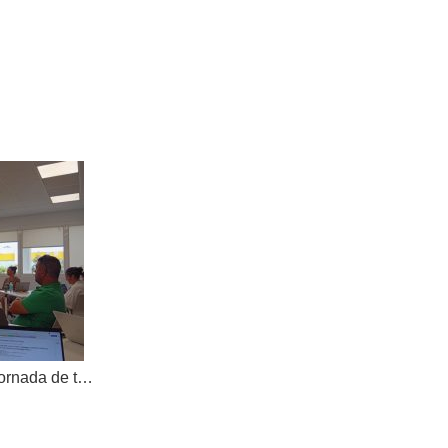
AKOE tanca el curs amb una jornada de treball compartit i dona la benvinguda a una nova cooperativa