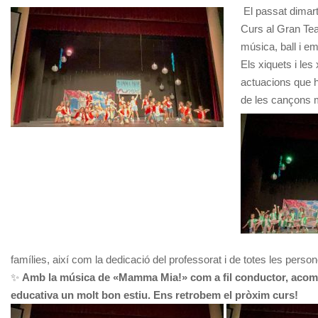
El passat dimarts
Curs al Gran Teat
música, ball i e
Els xiquets i les
actuacions que ha
de les cançons m
famílies, així com la dedicació del professorat i de totes les pers
✨
Amb la música de «Mamma Mia!» com a fil conductor, acomiade
educativa un molt bon estiu. Ens retrobem el pròxim curs!