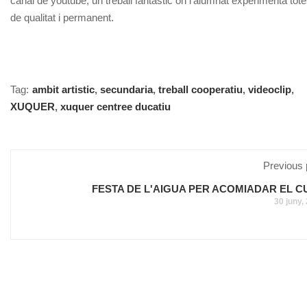
canal de youtube, un treball fantàstic on l’alumnat experimenta tote
de qualitat i permanent.
Tag:
ambit artistic
,
secundaria
,
treball cooperatiu
,
videoclip
,
XUQUER
,
xuquer centree ducatiu
Previous 
FESTA DE L'AIGUA PER ACOMIADAR EL C
30 juny,