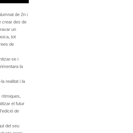
alumnat de 2n i
de crear des de
gravar un
sica, tot
àrees de
itzar-se i
rimentara la
 realitat i la
 rítmiques,
tzar el futur
d’edició de
gut del seu