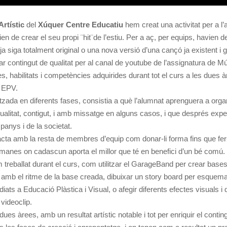
rtístic
del
Xúquer Centre Educatiu
hem creat una activitat per a l’
n de crear el seu propi ¨hit¨de l’estiu. Per a aç, per equips, havien 
a siga totalment original o una nova versió d’una cançó ja existent i 
ar contingut de qualitat per al canal de youtube de l’assignatura de Mú
ues, habilitats i competències adquirides durant tot el curs a les dues 
i EPV.
nitzada en diferents fases, consistia a què l’alumnat aprenguera a organ
qualitat, contigut, i amb missatge en alguns casos, i que després expe
anys i de la societat.
cta amb la resta de membres d’equip com donar-li forma fins que fer-la
tmanes on cadascun aporta el millor que té en benefici d’un bé comú.
 treballat durant el curs, com utilitzar el GarageBand per crear bases
amb el ritme de la base creada, dibuixar un story board per esquemati
ats a Educació Plàstica i Visual, o afegir diferents efectes visuals i 
videoclip.
 dues àrees, amb un resultat artístic notable i tot per enriquir el contin