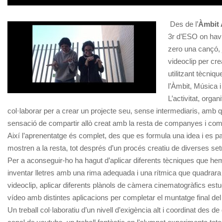
Des de l’
Àmbit A
3r d’ESO on havie
zero una cançó, j
videoclip per cre
utilitzant tècniq
l’Àmbit, Música 
L’activitat, orga
col·laborar per a crear un projecte seu, sense intermediaris, amb 
sensació de compartir allò creat amb la resta de companyes i comp
Així l’aprenentatge és complet, des que es formula una idea i es pa
mostren a la resta, tot després d’un procés creatiu de diverses se
Per a aconseguir-ho ha hagut d’aplicar diferents tècniques que hem
inventar lletres amb una rima adequada i una rítmica que quadrara 
videoclip, aplicar diferents plànols de càmera cinematogràfics estudi
vídeo amb distintes aplicacions per completar el muntatge final del 
Un treball col·laboratiu d’un nivell d’exigència alt i coordinat des de