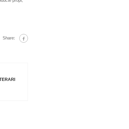
oducte propi,
Share:
ITERARI