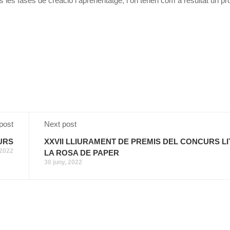
s les fases de creació i aprenentatge, i on tenen com a resultat un pr
post
Next post
URS
XXVII LLIURAMENT DE PREMIS DEL CONCURS L
 2022
LA ROSA DE PAPER
30 juny, 2022