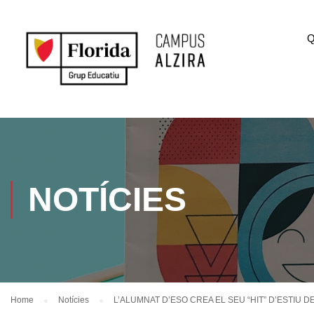
Q
NOTÍCIES
Home
Notícies
L’ALUMNAT D’ESO CREA EL SEU “HIT” D’ESTIU DE