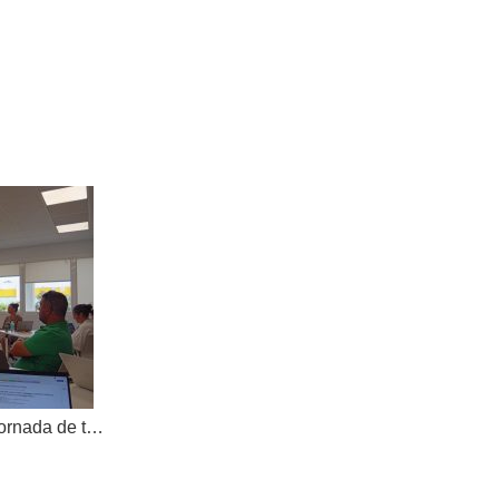
AKOE tanca el curs amb una jornada de treball compartit i dona la benvinguda a una nova cooperativa