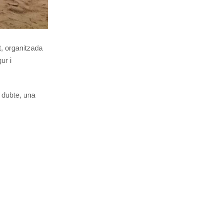
t, organitzada
ur i
s dubte, una