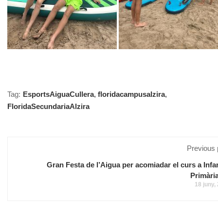
Tag:
EsportsAiguaCullera
,
floridacampusalzira
,
FloridaSecundariaAlzira
Previous 
Gran Festa de l’Aigua per acomiadar el curs a Infant
Primària
18 juny,