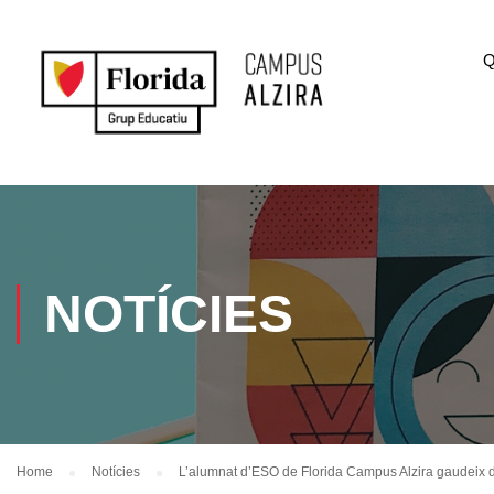
Q
NOTÍCIES
Home
Notícies
L’alumnat d’ESO de Florida Campus Alzira gaudeix d