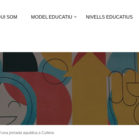
UI SOM
MODEL EDUCATIU
NIVELLS EDUCATIUS
’una jornada aquàtica a Cullera