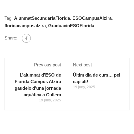
Tag:
AlumnatSecundariaFlorida
,
ESOCampusAlzira
,
floridacampusalzira
,
GraduacioESOFlorida
Share:
Previous post
Next post
L’alumnat d’ESO de
Últim dia de curs… pel
Florida Campus Alzira
cap alt!
19 juny, 2025
gaudeix d’una jornada
aquàtica a Cullera
19 juny, 2025