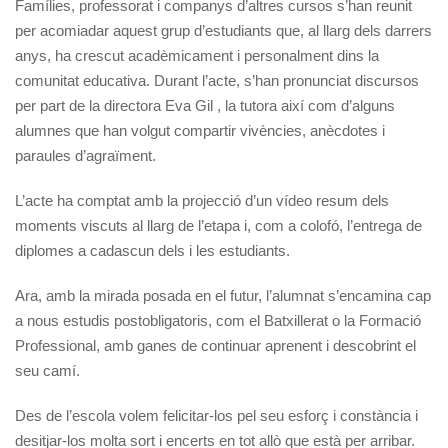
Famílies, professorat i companys d’altres cursos s’han reunit
per acomiadar aquest grup d’estudiants que, al llarg dels darrers
anys, ha crescut acadèmicament i personalment dins la
comunitat educativa. Durant l’acte, s’han pronunciat discursos
per part de la directora Eva Gil , la tutora així com d’alguns
alumnes que han volgut compartir vivències, anècdotes i
paraules d’agraïment.
L’acte ha comptat amb la projecció d’un vídeo resum dels
moments viscuts al llarg de l’etapa i, com a colofó, l’entrega de
diplomes a cadascun dels i les estudiants.
Ara, amb la mirada posada en el futur, l’alumnat s’encamina cap
a nous estudis postobligatoris, com el Batxillerat o la Formació
Professional, amb ganes de continuar aprenent i descobrint el
seu camí.
Des de l’escola volem felicitar-los pel seu esforç i constància i
desitjar-los molta sort i encerts en tot allò que està per arribar.