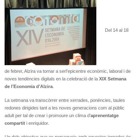
Del 14 al 18
de febrer, Alzira va tornar a serl’epicentre econòmic, laboral i de
noves tendències digitals en la celebració de la
XIX Setmana
de l’Economia d’Alzira
.
La setmana va transcòrrer entre xerrades, ponències, taules
redones dirigides tant a les noves generacions com al públic
adult per tal de crear i promoure un clima d’
aprenentatge
compartit
i enriquidor.
Un dels objectius que es persegueix amb aquestes jornades és