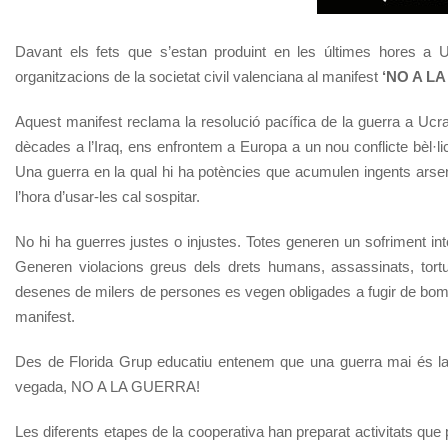
Davant els fets que s’estan produint en les últimes hores a U
organitzacions de la societat civil valenciana al manifest
‘NO A L
Aquest manifest reclama la resolució pacífica de la guerra a Ucraï
dècades a l’Iraq, ens enfrontem a Europa a un nou conflicte bèl·lic
Una guerra en la qual hi ha potències que acumulen ingents arsena
l’hora d’usar-les cal sospitar.
No hi ha guerres justes o injustes. Totes generen un sofriment intol
Generen violacions greus dels drets humans, assassinats, tort
desenes de milers de persones es vegen obligades a fugir de bomba
manifest.
Des de Florida Grup educatiu entenem que una guerra mai és la so
vegada, NO A LA GUERRA!
Les diferents etapes de la cooperativa han preparat activitats qu