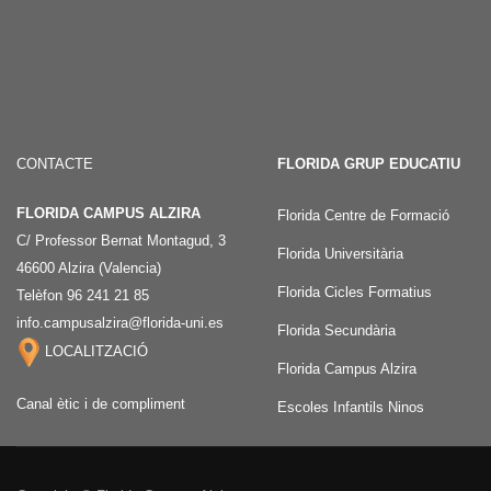
CONTACTE
FLORIDA GRUP EDUCATIU
FLORIDA CAMPUS ALZIRA
Florida Centre de Formació
C/ Professor Bernat Montagud, 3
Florida Universitària
46600 Alzira (Valencia)
Florida Cicles Formatius
Telèfon 96 241 21 85
info.campusalzira@florida-uni.es
Florida Secundària
LOCALITZACIÓ
Florida Campus Alzira
Canal ètic i de compliment
Escoles Infantils Ninos