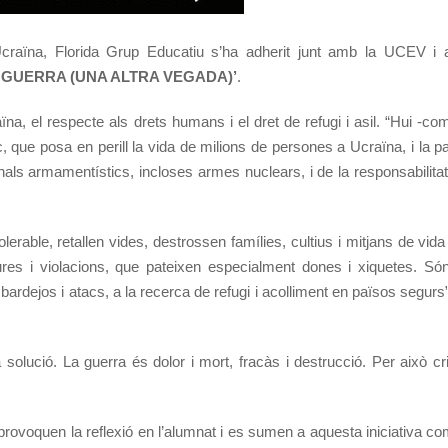
craïna, Florida Grup Educatiu s’ha adherit junt amb la UCEV i alt
A GUERRA (UNA ALTRA VEGADA)’
.
na, el respecte als drets humans i el dret de refugi i asil. “Hui -co
, que posa en perill la vida de milions de persones a Ucraïna, i la p
ls armamentístics, incloses armes nuclears, i de la responsabilitat
erable, retallen vides, destrossen famílies, cultius i mitjans de vida
ures i violacions, que pateixen especialment dones i xiquetes. Só
rdejos i atacs, a la recerca de refugi i acolliment en països segurs”
lució. La guerra és dolor i mort, fracàs i destrucció. Per això cr
e provoquen la reflexió en l’alumnat i es sumen a aquesta iniciativa 