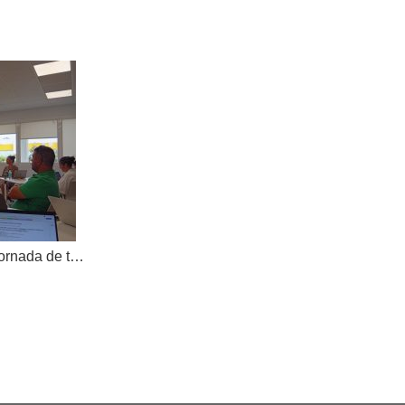
AKOE tanca el curs amb una jornada de treball compartit i dona la benvinguda a una nova cooperativa