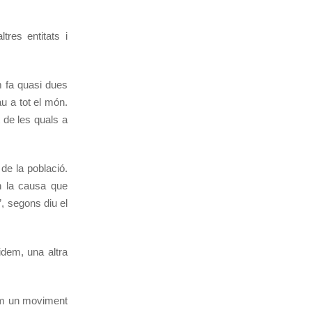
res entitats i
m fa quasi dues
au a tot el món.
 de les quals a
 de la població.
n la causa que
, segons diu el
idem, una altra
com un moviment