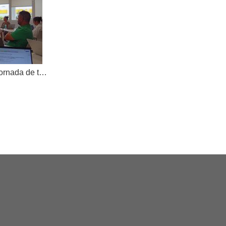
AKOE tanca el curs amb una jornada de treball compartit i dona la benvinguda a una nova cooperativa