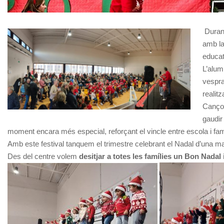
Durant
amb la
educat
L’alum
vespra
realit
Cançon
gaudir
moment encara més especial, reforçant el vincle entre escola i fam
Amb este festival tanquem el trimestre celebrant el Nadal d’una mane
Des del centre volem
desitjar a totes les famílies un Bon Nadal