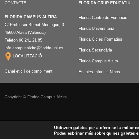
CONTACTE
FLORIDA GRUP EDUCATIU
FLORIDA CAMPUS ALZIRA
Florida Centre de Formació
C/ Professor Bernat Montagud, 3
Florida Universitària
46600 Alzira (Valencia)
Florida Cicles Formatius
Telèfon 96 241 21 85
info.campusalzira@florida-uni.es
Florida Secundària
LOCALITZACIÓ
Florida Campus Alzira
Canal ètic i de compliment
Escoles Infantils Ninos
Copyright © Florida Campus Alzira
Utilitzem galetes per a oferir-te la millor 
Podeu esbrinar més sobre quines galetes es