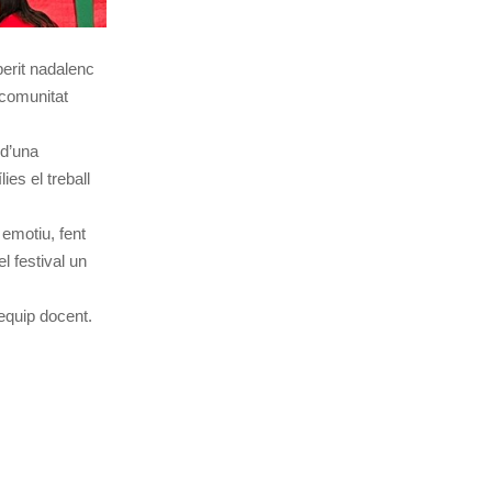
erit nadalenc
 comunitat
 d’una
ies el treball
 emotiu, fent
l festival un
’equip docent.