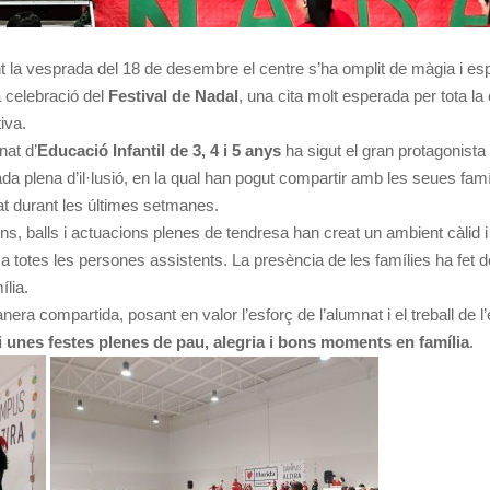
 la vesprada del 18 de desembre el centre s’ha omplit de màgia i esp
 celebració del
Festival de Nadal
, una cita molt esperada per tota la
iva.
nat d’
Educació Infantil de 3, 4 i 5 anys
ha sigut el gran protagonista
da plena d’il·lusió, en la qual han pogut compartir amb les seues famíl
zat durant les últimes setmanes.
s, balls i actuacions plenes de tendresa han creat un ambient càlid i
 a totes les persones assistents. La presència de les famílies ha fet de
ília.
ra compartida, posant en valor l’esforç de l’alumnat i el treball de l
 i unes festes plenes de pau, alegria i bons moments en família
.