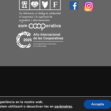
experiència en la nostra web.
Accepta
tem utilitzant o desactivar-les en
parèmetres
.