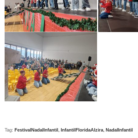
Tag:
FestivalNadalInfantil
,
InfantilFloridaAlzira
,
NadalInfantil