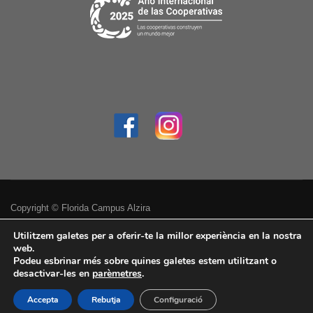
Copyright © Florida Campus Alzira
Política de privacitat
Utilitzem galetes per a oferir-te la millor experiència en la nostra
web.
Podeu esbrinar més sobre quines galetes estem utilitzant o
Avís legal
desactivar-les en
parèmetres
.
Accessibilitat
Accepta
Rebutja
Configuració