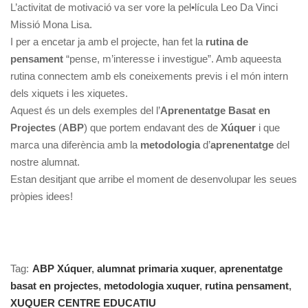
L’activitat de motivació va ser vore la pel•lícula Leo Da Vinci
Missió Mona Lisa.
I per a encetar ja amb el projecte, han fet la
rutina de
pensament
“pense, m’interesse i investigue”. Amb aqueesta
rutina connectem amb els coneixements previs i el món intern
dels xiquets i les xiquetes.
Aquest és un dels exemples del l’
Aprenentatge Basat en
Projectes
(
ABP
) que portem endavant des de
Xúquer
i que
marca una diferència amb la
metodologia
d’
aprenentatge
del
nostre alumnat.
Estan desitjant que arribe el moment de desenvolupar les seues
pròpies idees!
Tag:
ABP Xúquer
,
alumnat primaria xuquer
,
aprenentatge
basat en projectes
,
metodologia xuquer
,
rutina pensament
,
XUQUER CENTRE EDUCATIU