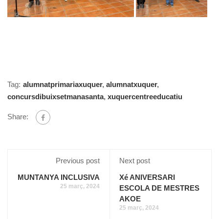
Tag:
alumnatprimariaxuquer
,
alumnatxuquer
,
concursdibuixsetmanasanta
,
xuquercentreeducatiu
Share:
Previous post
Next post
MUNTANYA INCLUSIVA
Xé ANIVERSARI
25 març, 2024
ESCOLA DE MESTRES
AKOE
25 març, 2024