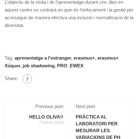
L’objectiu de la visita i de l’aprenentatge durant cinc dies en
aquest centre se centrarà en quin és l’enfocament i la gestió per
aconseguir de manera efectiva una inclusió i normalització de la
diversitat.
Tag:
aprenentatge a l'estranger
,
erasmus+
,
erasmus+
Xúquer
,
job shadowing
,
PRO_EWEX
Share:
Previous post
Next post
HELLO OLIVA!!
PRÀCTICA AL
7 febrer, 2019
LABORATORI PER
MESURAR LES
VARIACIONS DE PH