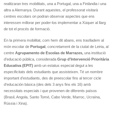
realitzaran tres mobilitats, una a Portugal, una a Finlàndia i una
altra a Alemanya. Durant aquestes, el professorat visitarà
centres escolars on podran observar aspectes que ens
interessen millorar per poder-los implementar a Xúquer al llarg
de tot el procés de formació.
En la primera mobilitat, com hem dit abans, ens traslladem al
món escolar de
Portugal
, concretament de la ciutat de Leiria, al
centre
Agrupamento de Escolas de Marrazes,
una institució
d’educació pública, considerada
Grup d’Intervenció Prioritària
Educativa (EPIT)
amb un estatus especial degut a les
especificitats dels estudiants que assisteixen. Té un nombre
important d’estudiants, des de preescolar fins al tercer cicle
d’educación bàsica (des dels 3 anys fins els 16) amb
necessitats especials i que provenen de diferents països
(Brasil, Angola, Santo Tomé, Cabo Verde, Marroc, Ucraïna,
Rússia i Xina).