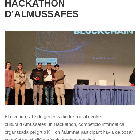
HACKATHON
D’ALMUSSAFES
El divendres 13 de gener va tindre lloc al centre
culturald’Amussafes un Hackathon, competició informàtica,
organitzada pel grup KH on l’alumnat participant havia de posar
en pràctica tot allò aprés de manera pràctica.