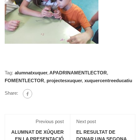
Tag:
alumnatxuquer
,
APADRINAMENTLECTOR
,
FOMENTLECTOR
,
projectesxuquer
,
xuquercentreeducatiu
Share:
Previous post
Next post
ALUMNAT DE XÚQUER
EL RESULTAT DE
EN LA PRESENTACIÓ
DONAR UNA SEGONA