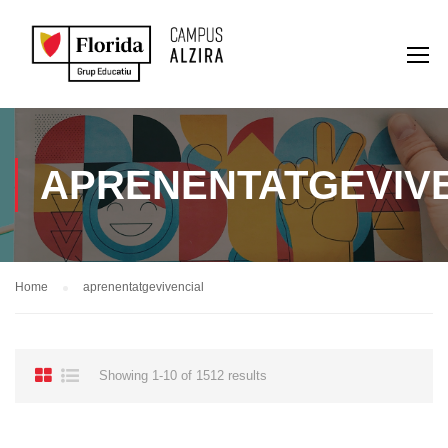
APRENENTATGEVIV
Home
aprenentatgevivencial
Showing 1-10 of 1512 results