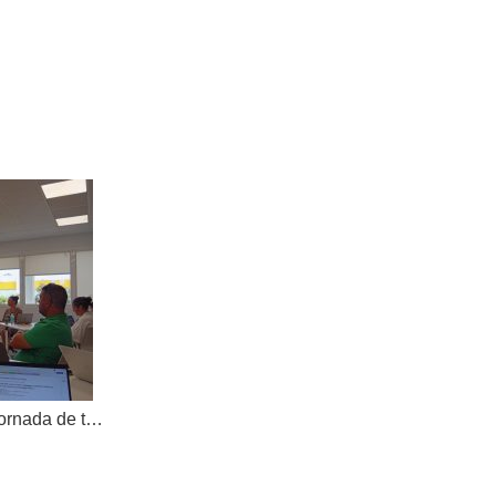
AKOE tanca el curs amb una jornada de treball compartit i dona la benvinguda a una nova cooperativa