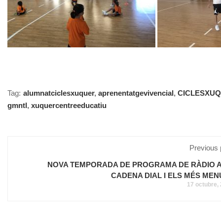
Tag:
alumnatciclesxuquer
,
aprenentatgevivencial
,
CICLESXU
gmntl
,
xuquercentreeducatiu
Previous 
NOVA TEMPORADA DE PROGRAMA DE RÀDIO 
CADENA DIAL I ELS MÉS MEN
17 octubre,