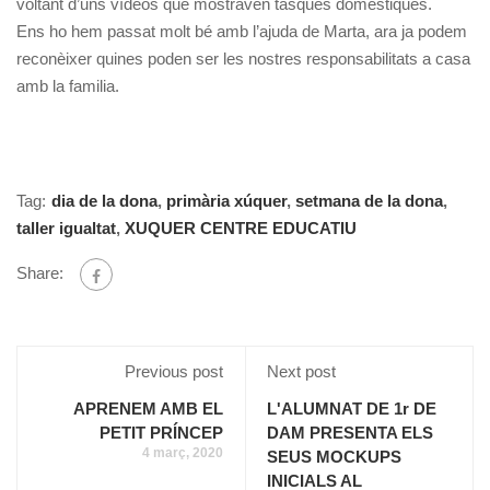
voltant d’uns vídeos que mostraven tasques domèstiques.
Ens ho hem passat molt bé amb l’ajuda de Marta, ara ja podem
reconèixer quines poden ser les nostres responsabilitats a casa
amb la familia.
Tag:
dia de la dona
,
primària xúquer
,
setmana de la dona
,
taller igualtat
,
XUQUER CENTRE EDUCATIU
Share:
Previous post
Next post
APRENEM AMB EL
L'ALUMNAT DE 1r DE
PETIT PRÍNCEP
DAM PRESENTA ELS
4 març, 2020
SEUS MOCKUPS
INICIALS AL