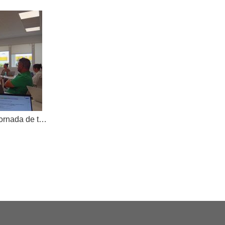
AKOE tanca el curs amb una jornada de treball compartit i dona la benvinguda a una nova cooperativa