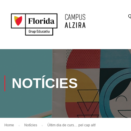
Q
NOTÍCIES
Home
Notícies
Últim dia de curs… pel cap alt!