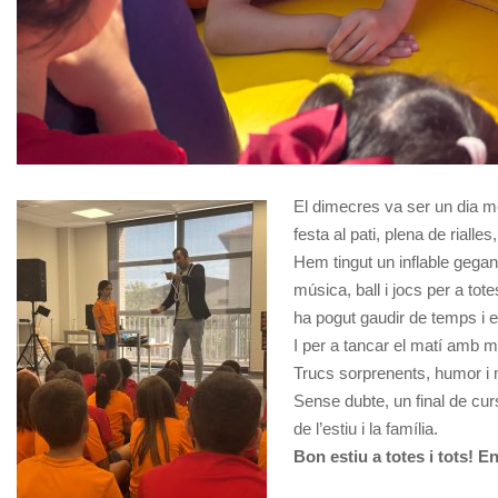
El dimecres va ser un dia mo
festa al pati, plena de riall
Hem tingut un inflable gegan
música, ball i jocs per a tot
ha pogut gaudir de temps i es
I per a tancar el matí amb 
Trucs sorprenents, humor i m
Sense dubte, un final de cu
de l’estiu i la família.
Bon estiu a totes i tots! 