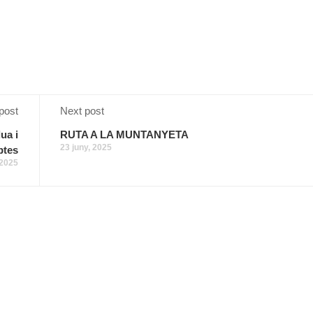
post
Next post
ua i
RUTA A LA MUNTANYETA
23 juny, 2025
ptes
 2025