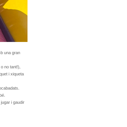
mb una gran
o no tant!),
quet i xiqueta
bocabadats.
bé.
jugar i gaudir