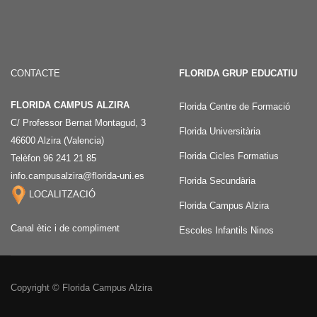
CONTACTE
FLORIDA GRUP EDUCATIU
FLORIDA CAMPUS ALZIRA
Florida Centre de Formació
C/ Professor Bernat Montagud, 3
Florida Universitària
46600 Alzira (Valencia)
Florida Cicles Formatius
Telèfon 96 241 21 85
info.campusalzira@florida-uni.es
Florida Secundària
LOCALITZACIÓ
Florida Campus Alzira
Canal ètic i de compliment
Escoles Infantils Ninos
Copyright © Florida Campus Alzira