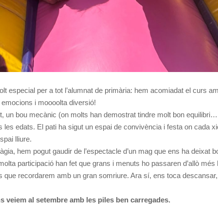
lt especial per a tot l’alumnat de primària: hem acomiadat el curs a
es, emocions i moooolta diversió!
t, un bou mecànic (on molts han demostrat tindre molt bon equilibri… 
es les edats. El pati ha sigut un espai de convivència i festa on cada xi
pai lliure.
màgia, hem pogut gaudir de l’espectacle d’un mag que ens ha deixat 
olta participació han fet que grans i menuts ho passaren d’allò més 
rs que recordarem amb un gran somriure. Ara sí, ens toca descansar, 
Ens veiem al setembre amb les piles ben carregades.