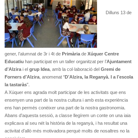
Dilluns 13 de
gener, l’alumnat de 3r i 4t de
Primària
de
Xúquer Centre
Educatiu
han participat en un taller organitzat per l’
Ajuntament
d’Alzira
i el
grup Idea
, amb la col·laboració del
Gremi de
Forners d’Alzira
, anomenat “
D’Alzira, la Reganyà. I a l’escola
la tastaràs
”.
A Xúquer ens agrada molt participar de les activitats que ens
ensenyen una part de la nostra cultura i amb esta experiència
ens han permés conèixer una part de la nostra gastronomia.
Abans d’aquesta sessió, a classe llegírem un conte on una iaia
explicava al seu nét la història de la reganyà, i ha resultat una
activitat d’allò més motivadora perquè molts de nosaltres no la