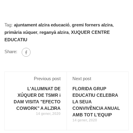
Tag:
ajuntament alzira educació
,
gremi forners alzira
,
primària xúquer
,
reganyà alzira
,
XUQUER CENTRE
EDUCATIU
Share:
Previous post
Next post
L'ALUMNAT DE
FLORIDA GRUP
XÚQUER DE TSMR i
EDUCATIU CELEBRA
DAM VISITA "EFECTO
LA SEUA
COWORK" A ALZIRA
CONVIVÈNCIA ANUAL
14 gener, 2020
AMB TOT L'EQUIP
14 gener, 2020