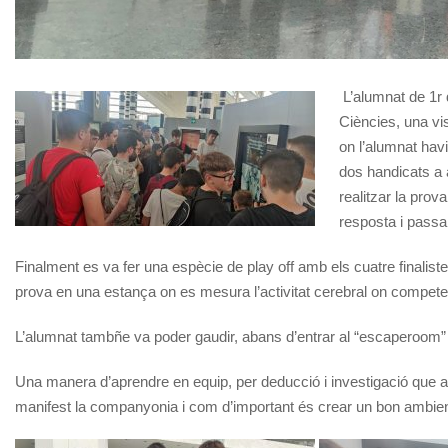
L’alumnat de 1r d
Ciències, una vis
on l’alumnat hav
dos handicats a 
realitzar la prov
resposta i passar
Finalment es va fer una espècie de play off amb els cuatre finalist
prova en una estança on es mesura l’activitat cerebral on compete
L’alumnat tambñe va poder gaudir, abans d’entrar al “escaperoom” 
Una manera d’aprendre en equip, per deducció i investigació que a 
manifest la companyonia i com d’important és crear un bon ambient