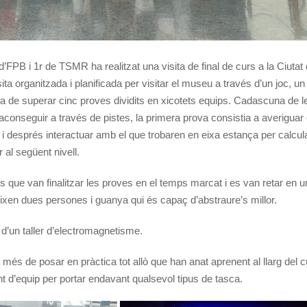
’FPB i 1r de TSMR ha realitzat una visita de final de curs a la Ciutat d
ita organitzada i planificada per visitar el museu a través d’un joc, 
ia de superar cinc proves dividits en xicotets equips. Cadascuna de l
aconseguir a través de pistes, la primera prova consistia a averiguar
a i després interactuar amb el que trobaren en eixa estança per calcula
 al següent nivell.
es que van finalitzar les proves en el temps marcat i es van retar en 
ixen dues persones i guanya qui és capaç d’abstraure’s millor.
d’un taller d’electromagnetisme.
més de posar en pràctica tot allò que han anat aprenent al llarg del 
 d’equip per portar endavant qualsevol tipus de tasca.