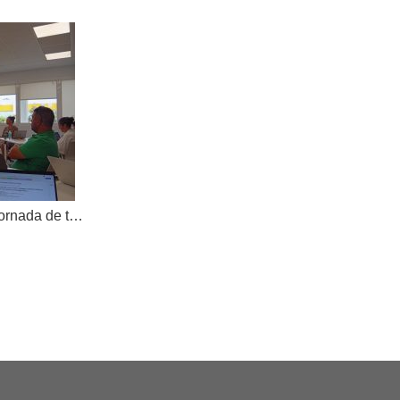
AKOE tanca el curs amb una jornada de treball compartit i dona la benvinguda a una nova cooperativa