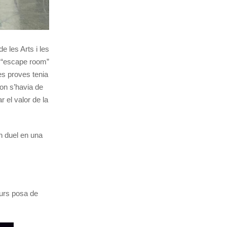
e les Arts i les
un “escape room”
es proves tenia
 on s’havia de
r el valor de la
un duel en una
curs posa de