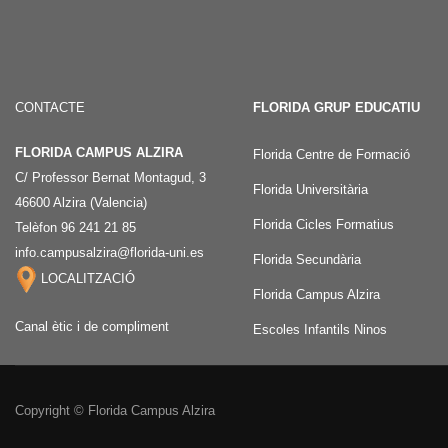
CONTACTE
FLORIDA GRUP EDUCATIU
FLORIDA CAMPUS ALZIRA
Florida Centre de Formació
C/ Professor Bernat Montagud, 3
Florida Universitària
46600 Alzira (Valencia)
Florida Cicles Formatius
Telèfon 96 241 21 85
info.campusalzira@florida-uni.es
Florida Secundària
LOCALITZACIÓ
Florida Campus Alzira
Canal ètic i de compliment
Escoles Infantils Ninos
Copyright © Florida Campus Alzira