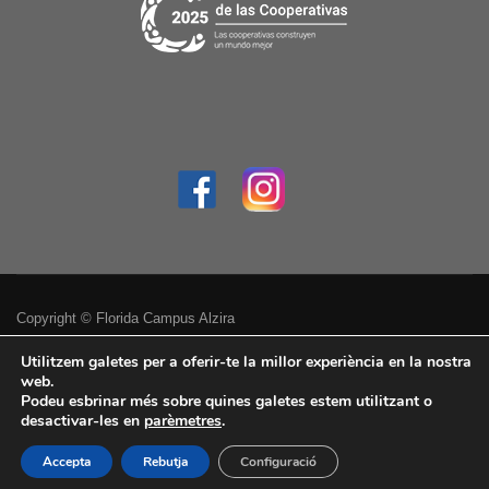
Copyright © Florida Campus Alzira
Política de privacitat
Utilitzem galetes per a oferir-te la millor experiència en la nostra
web.
Podeu esbrinar més sobre quines galetes estem utilitzant o
Avís legal
desactivar-les en
parèmetres
.
Accessibilitat
Accepta
Rebutja
Configuració