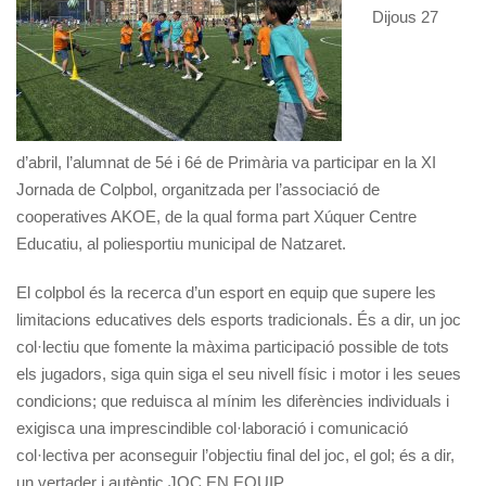
Dijous 27
d’abril, l’alumnat de 5é i 6é de Primària va participar en la XI
Jornada de Colpbol, organitzada per l’associació de
cooperatives AKOE, de la qual forma part Xúquer Centre
Educatiu, al poliesportiu municipal de Natzaret.
El colpbol és la recerca d’un esport en equip que supere les
limitacions educatives dels esports tradicionals. És a dir, un joc
col·lectiu que fomente la màxima participació possible de tots
els jugadors, siga quin siga el seu nivell físic i motor i les seues
condicions; que reduisca al mínim les diferències individuals i
exigisca una imprescindible col·laboració i comunicació
col·lectiva per aconseguir l’objectiu final del joc, el gol; és a dir,
un vertader i autèntic JOC EN EQUIP.