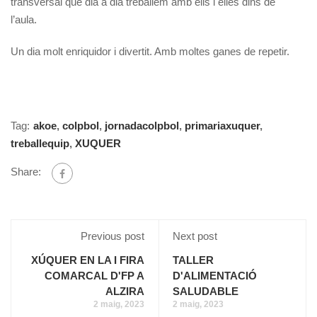
transversal que dia a dia treballem amb ells i elles dins de
l’aula.
Un dia molt enriquidor i divertit. Amb moltes ganes de repetir.
Tag:
akoe
,
colpbol
,
jornadacolpbol
,
primariaxuquer
,
treballequip
,
XUQUER
Share:
Previous post
Next post
XÚQUER EN LA I FIRA
TALLER
COMARCAL D'FP A
D'ALIMENTACIÓ
ALZIRA
SALUDABLE
2 maig, 2023
2 maig, 2023