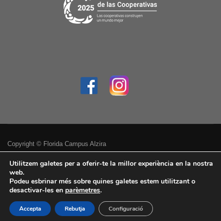
Copyright © Florida Campus Alzira
Política de privacitat
Utilitzem galetes per a oferir-te la millor experiència en la nostra
web.
Podeu esbrinar més sobre quines galetes estem utilitzant o
Avís legal
desactivar-les en
parèmetres
.
Accessibilitat
Accepta
Rebutja
Configuració