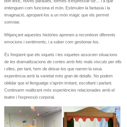
bon lèxic, noves paraules, formes d’expressar-se… i a què
entenguen com funciona el món. Estimulen la fantasia i la
imaginació, apropant-los a un món màgic que els permet
somniar.
Mitjançant aquestes històries aprenen a reconéixer diferents
emocions i sentiments, i a saber com gestionar-los.
És freqüent que els xiquets i les xiquetes associen situacions
de les dramatitzacions de contes amb fets reals viscuts per ells
i elles, per tant, hem de deixar-los que narren la seua
experiència amb la varietat més gran de detalls. No podem
oblidar que el llenguatge s’aprén imitant, escoltant i parlant.
Continuem realitzant més experiències relacionades amb el
teatre i l’expressió corporal.