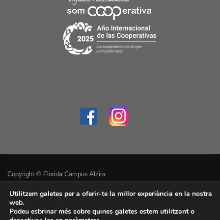
Copyright © Florida Campus Alzira
Política de privacitat
Utilitzem galetes per a oferir-te la millor experiència en la nostra
web.
Podeu esbrinar més sobre quines galetes estem utilitzant o
Avís legal