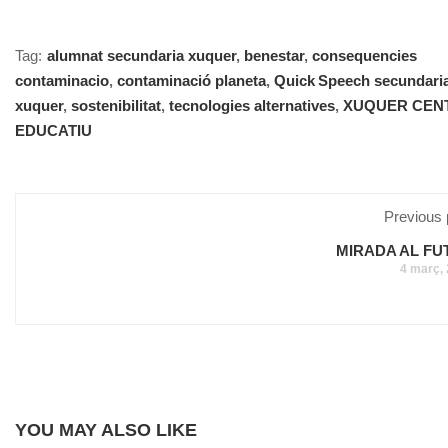
Tag:
alumnat secundaria xuquer
,
benestar
,
consequencies
contaminacio
,
contaminació planeta
,
Quick Speech secundari
xuquer
,
sostenibilitat
,
tecnologies alternatives
,
XUQUER CEN
EDUCATIU
Previous 
MIRADA AL FU
4 març,
YOU MAY ALSO LIKE