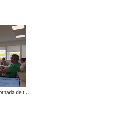
AKOE tanca el curs amb una jornada de treball compartit i dona la benvinguda a una nova cooperativa