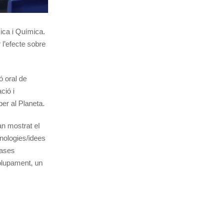
sica i Química.
r l’efecte sobre
ó oral de
ció i
er al Planeta.
an mostrat el
ecnologies/idees
cases
volupament, un