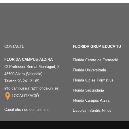
CONTACTE
FLORIDA GRUP EDUCATIU
FLORIDA CAMPUS ALZIRA
Florida Centre de Formació
C/ Professor Bernat Montagud, 3
Florida Universitària
46600 Alzira (Valencia)
Florida Cicles Formatius
Telèfon 96 241 21 85
info.campusalzira@florida-uni.es
Florida Secundària
LOCALITZACIÓ
Florida Campus Alzira
Canal ètic i de compliment
Escoles Infantils Ninos