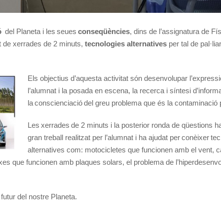
ó
del Planeta i les seues
conseqüències
, dins de l’assignatura de Fí
t de xerrades de 2 minuts,
tecnologies alternatives
per tal de pal·lia
Els objectius d’aquesta activitat són desenvolupar l’expressi
l’alumnat i la posada en escena, la recerca i síntesi d’informa
la conscienciació del greu problema que és la contaminació p
Les xerrades de 2 minuts i la posterior ronda de qüestions h
gran treball realitzat per l’alumnat i ha ajudat per conèixer t
alternatives com: motocicletes que funcionen amb el vent, 
cotxes que funcionen amb plaques solars, el problema de l’hiperdesen
futur del nostre Planeta.