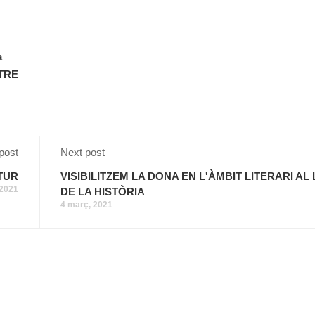
a
TRE
post
Next post
TUR
VISIBILITZEM LA DONA EN L'ÀMBIT LITERARI AL
 2021
DE LA HISTÒRIA
4 març, 2021