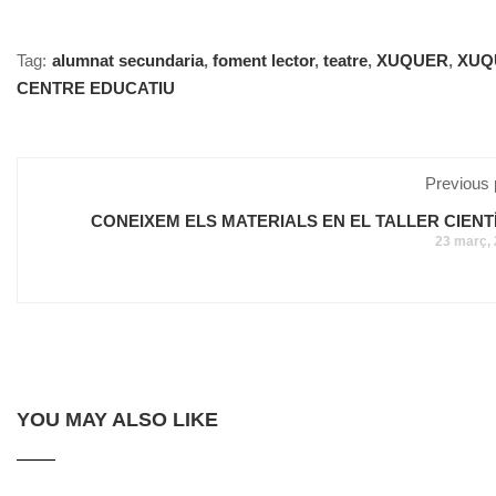
Tag:
alumnat secundaria
,
foment lector
,
teatre
,
XUQUER
,
XUQ
CENTRE EDUCATIU
Previous 
CONEIXEM ELS MATERIALS EN EL TALLER CIENTÍ
23 març,
YOU MAY ALSO LIKE