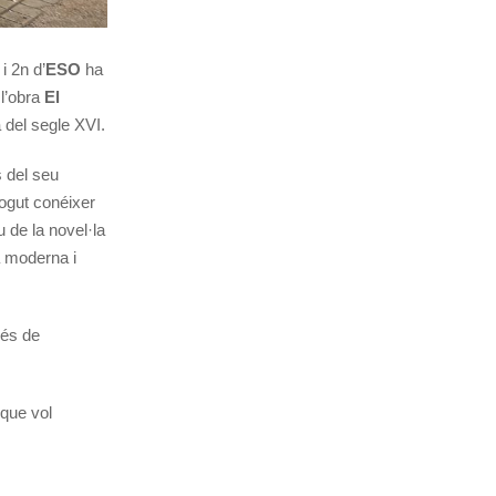
i 2n d’
ESO
ha
 l’obra
El
 del segle XVI.
s del seu
pogut conéixer
 de la novel·la
a moderna i
més de
 que vol