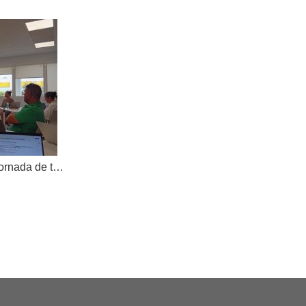
AKOE tanca el curs amb una jornada de treball compartit i dona la benvinguda a una nova cooperativa