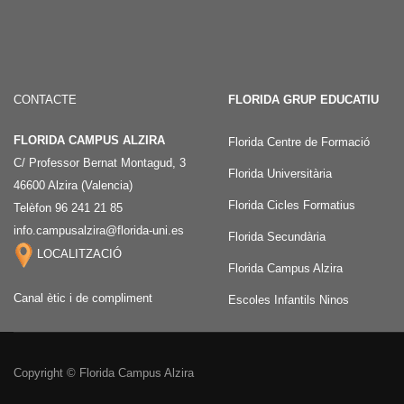
CONTACTE
FLORIDA GRUP EDUCATIU
FLORIDA CAMPUS ALZIRA
Florida Centre de Formació
C/ Professor Bernat Montagud, 3
Florida Universitària
46600 Alzira (Valencia)
Florida Cicles Formatius
Telèfon 96 241 21 85
info.campusalzira@florida-uni.es
Florida Secundària
LOCALITZACIÓ
Florida Campus Alzira
Canal ètic i de compliment
Escoles Infantils Ninos
Copyright © Florida Campus Alzira