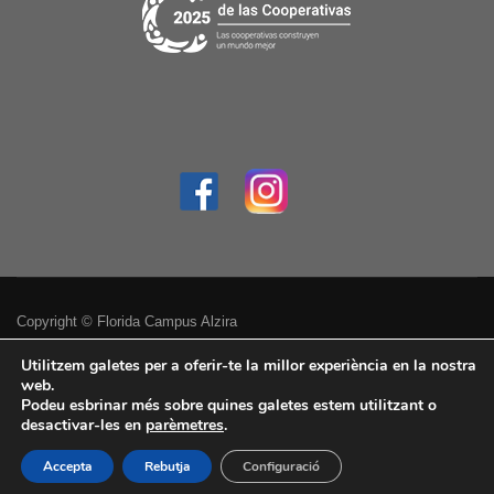
Copyright © Florida Campus Alzira
Política de privacitat
Utilitzem galetes per a oferir-te la millor experiència en la nostra
web.
Podeu esbrinar més sobre quines galetes estem utilitzant o
Avís legal
desactivar-les en
parèmetres
.
Accessibilitat
Accepta
Rebutja
Configuració